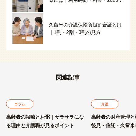
るには｜利用時間・料金・2026年
2026年改定・確認方法・誤解しや
なる理由と介護職が見るポイント
8月停止日
すい点
久留米の介護保険負担割合証とは
介護職員のメンタルヘルスを守る
久留米ラーメン28店｜西鉄・JR・
｜1割・2割・3割の見方
には｜認知症ケア現場の負担と対
久留米ICから探す地域別ガイド
策
関連記事
コラム
介護
高齢者の誤嚥とお粥｜サラサラにな
高齢者の財産管理と
る理由と介護職が見るポイント
後見・信託・久留米