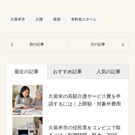
久留米市
介護
家族
有料老人ホーム
前の記事
次の記事
最近の記事
おすすめ記事
人気の記事
久留米の高額介護サービス費を申
認知症の家族介護で抱え込みすぎ
介護施設で起きるハラスメント対
請するには｜上限額・対象外費用
ないために｜課題と相談先の整理
策｜家族と職員を守る実務ガイド
久留米市の住民票をコンビニで取
介護職の給与と処遇改善加算｜
高齢者の誤嚥とお粥｜サラサラに