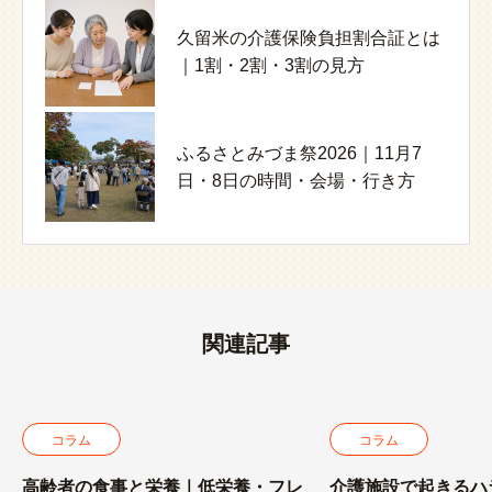
久留米の介護保険負担割合証とは
介護職員のメンタルヘルスを守る
高齢者の誤嚥とお粥｜サラサラに
｜1割・2割・3割の見方
には｜認知症ケア現場の負担と対
なる理由と介護職が見るポイント
策
ふるさとみづま祭2026｜11月7
介護職の給与と処遇改善加算｜
久留米ラーメン28店｜西鉄・JR・
日・8日の時間・会場・行き方
2026年改定・確認方法・誤解しや
久留米ICから探す地域別ガイド
すい点
関連記事
コラム
コラム
高齢者の食事と栄養｜低栄養・フレ
介護施設で起きるハ