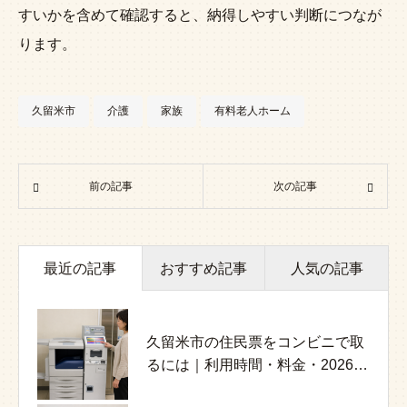
すいかを含めて確認すると、納得しやすい判断につなが
ります。
久留米市
介護
家族
有料老人ホーム
前の記事
次の記事
最近の記事
おすすめ記事
人気の記事
久留米市の住民票をコンビニで取
認知症の家族介護で抱え込みすぎ
介護施設で起きるハラスメント対
るには｜利用時間・料金・2026年
ないために｜課題と相談先の整理
策｜家族と職員を守る実務ガイド
8月停止日