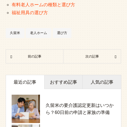
有料老人ホームの種類と選び方
福祉用具の選び方
久留米
老人ホーム
選び方
前の記事
次の記事
最近の記事
おすすめ記事
人気の記事
久留米の要介護認定更新はいつか
介護職員のメンタルヘルスを守る
介護施設で起きるハラスメント対
ら？60日前の申請と家族の準備
には｜認知症ケア現場の負担と対
策｜家族と職員を守る実務ガイド
策