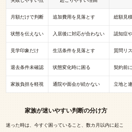
失敗しやすい点
起こりやすい理由
月額だけで判断
追加費用を見落とす
総額見
状態を伝えない
入居後に対応が合わない
認知症
見学印象だけ
生活条件を見落とす
質問リ
退去条件未確認
状態変化時に困る
契約前
家族負担を軽視
通院や面会が続かない
立地と
家族が迷いやすい判断の分け方
迷った時は、今すぐ困っていること、数カ月以内に起こ