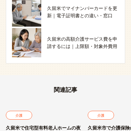
久留米でマイナンバーカードを更
介護職の給与と処遇改善加算｜
高齢者の誤嚥とお粥｜サラサラに
新｜電子証明書との違い・窓口
2026年改定・確認方法・誤解しや
なる理由と介護職が見るポイント
すい点
久留米の高額介護サービス費を申
認知症の家族介護で抱え込みすぎ
久留米ラーメン28店｜西鉄・JR・
請するには｜上限額・対象外費用
ないために｜課題と相談先の整理
久留米ICから探す地域別ガイド
関連記事
介護
介護
久留米で住宅型有料老人ホームの夜
久留米市で介護保険