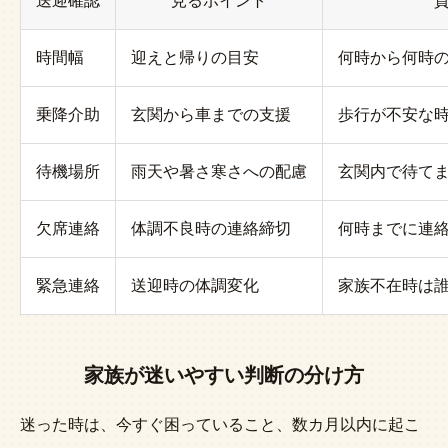
送迎確認
見るポイント
時間幅
迎えと帰りの目安
何時から何時
乗降介助
玄関から車までの支援
歩行が不安な
待機場所
雨天や暑さ寒さへの配慮
玄関内で待て
欠席連絡
体調不良時の連絡締切
何時までに連
緊急連絡
送迎時の体調変化
家族不在時は
家族が迷いやすい判断の分け方
迷った時は、今すぐ困っていること、数カ月以内に起こ