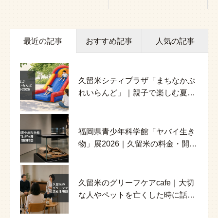
最近の記事
おすすめ記事
人気の記事
久留米シティプラザ「まちなかぷ
介護職の給与と処遇改善加算｜
介護施設で起きるハラスメント対
れいらんど」｜親子で楽しむ夏休
2026年改定・確認方法・誤解しや
策｜家族と職員を守る実務ガイド
み
すい点
福岡県青少年科学館「ヤバイ生き
介護職員のメンタルヘルスを守る
高齢者の誤嚥とお粥｜サラサラに
物」展2026｜久留米の料金・開館
には｜認知症ケア現場の負担と対
なる理由と介護職が見るポイント
時間
策
久留米のグリーフケアcafe｜大切
認知症の家族介護で抱え込みすぎ
くるめ市民流水プール2026｜営業
な人やペットを亡くした時に話せ
ないために｜課題と相談先の整理
日・休業日・料金・持ち物
る場所